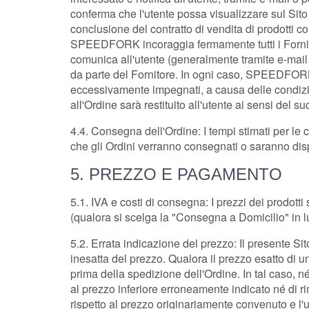
conferma che l'utente possa visualizzare sul Sito
conclusione del contratto di vendita di prodotti 
SPEEDFORK incoraggia fermamente tutti i Fornitori
comunica all'utente (generalmente tramite e-mail 
da parte del Fornitore. In ogni caso, SPEEDFORK n
eccessivamente impegnati, a causa delle condizion
all'Ordine sarà restituito all'utente ai sensi del su
4.4. Consegna dell'Ordine: I tempi stimati per le 
che gli Ordini verranno consegnati o saranno disponi
5. PREZZO E PAGAMENTO
5.1. IVA e costi di consegna: I prezzi dei prodott
(qualora si scelga la "Consegna a Domicilio" in lu
5.2. Errata indicazione del prezzo: Il presente 
inesatta del prezzo. Qualora il prezzo esatto di
prima della spedizione dell'Ordine. In tal caso, 
al prezzo inferiore erroneamente indicato né di ri
rispetto al prezzo originariamente convenuto e l'