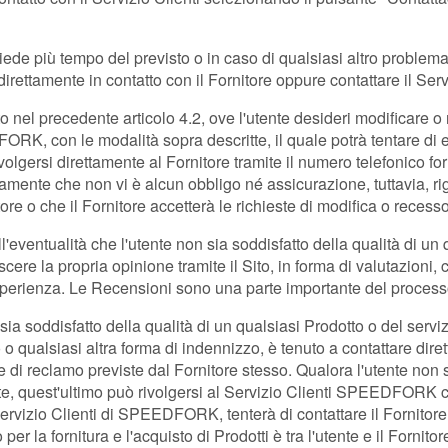
iede più tempo del previsto o in caso di qualsiasi altro problema 
direttamente in contatto con il Fornitore oppure contattare il Servi
 nel precedente articolo 4.2, ove l'utente desideri modificare o 
ORK, con le modalità sopra descritte, il quale potrà tentare di ent
olgersi direttamente al Fornitore tramite il numero telefonico for
amente che non vi è alcun obbligo né assicurazione, tuttavia, rigu
 o che il Fornitore accetterà le richieste di modifica o recesso
'eventualità che l'utente non sia soddisfatto della qualità di un 
ere la propria opinione tramite il Sito, in forma di valutazioni
 esperienza. Le Recensioni sono una parte importante del proce
sia soddisfatto della qualità di un qualsiasi Prodotto o del servi
 qualsiasi altra forma di indennizzo, è tenuto a contattare diretta
di reclamo previste dal Fornitore stesso. Qualora l'utente non sia
ente, quest'ultimo può rivolgersi al Servizio Clienti SPEEDFORK 
Servizio Clienti di SPEEDFORK, tenterà di contattare il Fornitore
tto per la fornitura e l'acquisto di Prodotti è tra l'utente e il For