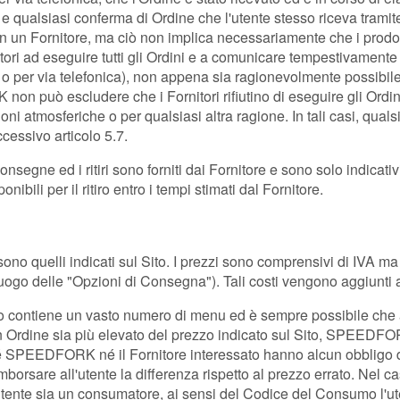
 e qualsiasi conferma di Ordine che l'utente stesso riceva trami
con un Fornitore, ma ciò non implica necessariamente che i prodot
 ad eseguire tutti gli Ordini e a comunicare tempestivamente ev
o per via telefonica), non appena sia ragionevolmente possibile,
on può escludere che i Fornitori rifiutino di eseguire gli Ordini
i atmosferiche o per qualsiasi altra ragione. In tali casi, quals
ccessivo articolo 5.7.
consegne ed i ritiri sono forniti dai Fornitore e sono solo indic
bili per il ritiro entro i tempi stimati dal Fornitore.
i sono quelli indicati sul Sito. I prezzi sono comprensivi di IVA
ogo delle "Opzioni di Consegna"). Tali costi vengono aggiunti all
Sito contiene un vasto numero di menu ed è sempre possibile che
 un Ordine sia più elevato del prezzo indicato sul Sito, SPEEDF
né SPEEDFORK né il Fornitore interessato hanno alcun obbligo di
mborsare all'utente la differenza rispetto al prezzo errato. Nel 
utente sia un consumatore, ai sensi del Codice del Consumo l'ute