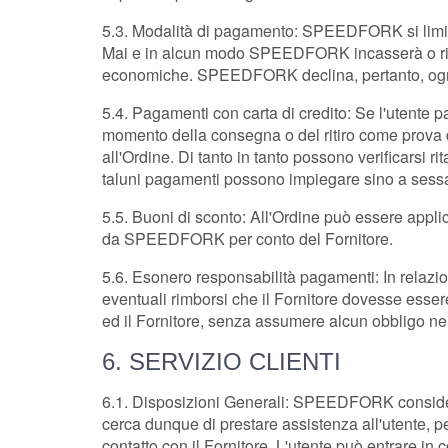
5.3. Modalità di pagamento: SPEEDFORK si limiterà
Mai e in alcun modo SPEEDFORK incasserà o riscu
economiche. SPEEDFORK declina, pertanto, ogni
5.4. Pagamenti con carta di credito: Se l'utente p
momento della consegna o del ritiro come prova del
all'Ordine. Di tanto in tanto possono verificarsi 
taluni pagamenti possono impiegare sino a sessanta
5.5. Buoni di sconto: All'Ordine può essere appli
da SPEEDFORK per conto del Fornitore.
5.6. Esonero responsabilità pagamenti: In relazi
eventuali rimborsi che il Fornitore dovesse essere
ed il Fornitore, senza assumere alcun obbligo nei 
6. SERVIZIO CLIENTI
6.1. Disposizioni Generali: SPEEDFORK considera il
cerca dunque di prestare assistenza all'utente, pe
contatto con il Fornitore. L'utente può entrare in 