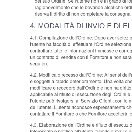
del suo Ordine. Se l'utente non è in grado di fo
ragionevolmente che le bevande alcoliche ordina
riserva il diritto di non completare la consegna
4. MODALITÀ DI INVIO E DI
4.1. Compilazione dell'Ordine: Dopo aver seleziona
l'utente ha facoltà di effettuare l'Ordine selezi
controllare tutte le informazioni immesse e correg
un contratto di vendita con il Fornitore e non sarà
seguito).
4.2. Modifica o recesso dall'Ordine: Ai sensi dell'
e soggetti a rapido deterioramento. Una volta che l
modificare o recedere dall'Ordine e non ha diritto 
applicabile al rifiuto di esecuzione degli Ordini
l'utente può rivolgersi al Servizio Clienti, con le m
dell'utente. L'utente riconosce espressamente che 
contattare il Fornitore o che Fornitore accetterà l
4.3. Elaborazione dell'Ordine e rifiuto di esecuz
interessato e notifica all'utente, tramite e-mail o