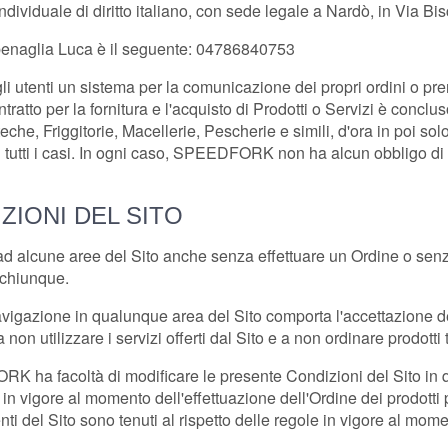
ndividuale di diritto italiano, con sede legale a Nardò, in Via B
benaglia Luca
è il seguente: 04786840753
i utenti un sistema per la comunicazione dei propri ordini
o pre
ratto per la fornitura e l'acquisto di Prodotti o Servizi è concluso t
he, Friggitorie, Macellerie, Pescherie e simili, d'ora in poi solo "f
n tutti i casi. In ogni caso, SPEEDFORK non ha alcun obbligo di 
ZIONI DEL SITO
ad alcune aree del Sito anche senza effettuare un Ordine o senza
 chiunque.
avigazione in qualunque area del Sito comporta l'accettazione del
on utilizzare i servizi offerti dal Sito e a non ordinare prodotti t
RK ha facoltà di modificare le presente Condizioni del Sito in 
in vigore al momento dell'effettuazione dell'Ordine dei prodotti 
tenti del Sito sono tenuti al rispetto delle regole in vigore al mom