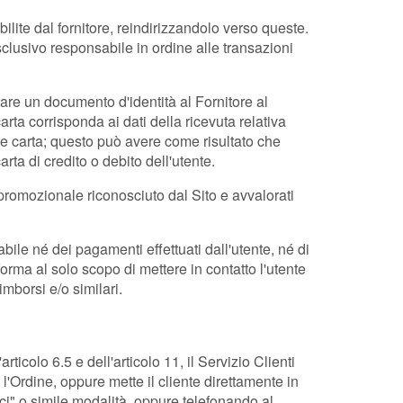
lite dal fornitore, reindirizzandolo verso queste.
usivo responsabile in ordine alle transazioni
rare un documento d'identità al Fornitore al
rta corrisponda ai dati della ricevuta relativa
nte carta; questo può avere come risultato che
ta di credito o debito dell'utente.
promozionale riconosciuto dal Sito e avvalorati
e né dei pagamenti effettuati dall'utente, né di
forma al solo scopo di mettere in contatto l'utente
mborsi e/o similari.
colo 6.5 e dell'articolo 11, il Servizio Clienti
l'Ordine, oppure mette il cliente direttamente in
aci" o simile modalità, oppure telefonando al