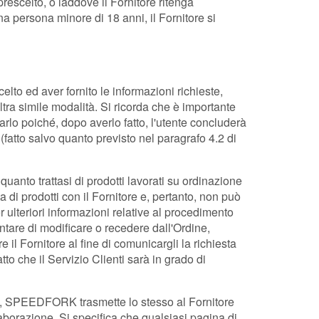
prescelto, o laddove il Fornitore ritenga
a persona minore di 18 anni, il Fornitore si
lto ed aver fornito le informazioni richieste,
tra simile modalità. Si ricorda che è importante
arlo poiché, dopo averlo fatto, l'utente concluderà
(fatto salvo quanto previsto nel paragrafo 4.2 di
quanto trattasi di prodotti lavorati su ordinazione
a di prodotti con il Fornitore e, pertanto, non può
r ulteriori informazioni relative al procedimento
ntare di modificare o recedere dall'Ordine,
re il Fornitore al fine di comunicargli la richiesta
to che il Servizio Clienti sarà in grado di
dine, SPEEDFORK trasmette lo stesso al Fornitore
elaborazione. Si specifica che qualsiasi pagina di