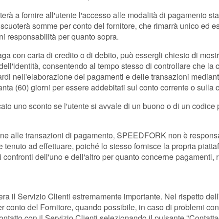
 a fornire all'utente l'accesso alle modalità di pagamento stabi
oterà somme per conto del fornitore, che rimarrà unico ed escl
 responsabilità per quanto sopra.
aga con carta di credito o di debito, può essergli chiesto di most
l'identità, consentendo al tempo stesso di controllare che la ca
ritardi nell'elaborazione dei pagamenti e delle transazioni media
 (60) giorni per essere addebitati sul conto corrente o sulla car
cato uno sconto se l'utente si avvale di un buono o di un codice 
one alle transazioni di pagamento, SPEEDFORK non è responsabil
 tenuto ad effettuare, poiché lo stesso fornisce la propria piatta
confronti dell'uno e dell'altro per quanto concerne pagamenti, ri
 Servizio Clienti estremamente importante. Nel rispetto dell'arti
r conto del Fornitore, quando possibile, in caso di problemi con 
contatto con il Servizio Clienti selezionando il pulsante "Contatt