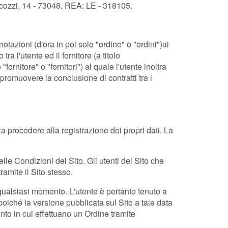
iscozzi, 14 - 73048, REA: LE - 318105.
notazioni
(d'ora in poi solo "ordine" o "ordini")
ai
ra l'utente ed il fornitore (a titolo
ornitore" o "fornitori") al quale l'utente inoltra
promuovere la conclusione di contratti tra i
 procedere alla registrazione dei propri dati. La
le Condizioni del Sito. Gli utenti del Sito che
ramite il Sito stesso.
qualsiasi momento. L'utente è pertanto tenuto a
poiché la versione pubblicata sul Sito a tale data
ento in cui effettuano un Ordine tramite