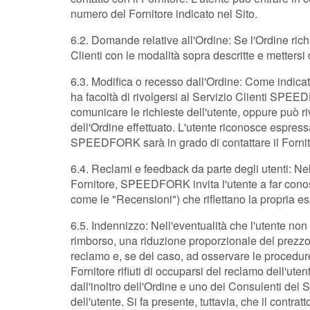
numero del Fornitore indicato nel Sito.
6.2. Domande relative all'Ordine: Se l'Ordine rich
Clienti con le modalità sopra descritte e mettersi 
6.3. Modifica o recesso dall'Ordine: Come indicato
ha facoltà di rivolgersi al Servizio Clienti SPEEDF
comunicare le richieste dell'utente, oppure può riv
dell'Ordine effettuato. L'utente riconosce espress
SPEEDFORK sarà in grado di contattare il Fornitore
6.4. Reclami e feedback da parte degli utenti: Nell
Fornitore, SPEEDFORK invita l'utente a far conosc
come le "Recensioni") che riflettano la propria
6.5. Indennizzo: Nell'eventualità che l'utente non 
rimborso, una riduzione proporzionale del prezzo o
reclamo e, se del caso, ad osservare le procedure 
Fornitore rifiuti di occuparsi del reclamo dell'ut
dall'inoltro dell'Ordine e uno dei Consulenti del 
dell'utente. Si fa presente, tuttavia, che il contra