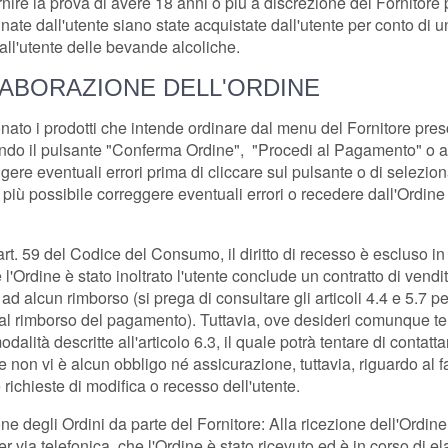
rnire la prova di avere 18 anni o più a discrezione del Fornitore 
te dall'utente siano state acquistate dall'utente per conto di un
 all'utente delle bevande alcoliche.
 ELABORAZIONE DELL'ORDINE
to i prodotti che intende ordinare dal menu del Fornitore presce
onando il pulsante "Conferma Ordine", "Procedi al Pagamento" o al
gere eventuali errori prima di cliccare sul pulsante o di selezion
 più possibile correggere eventuali errori o recedere dall'Ordine 
art. 59 del Codice del Consumo, il diritto di recesso è escluso in 
'Ordine è stato inoltrato l'utente conclude un contratto di vendit
ad alcun rimborso (si prega di consultare gli articoli 4.4 e 5.7 pe
 e al rimborso del pagamento). Tuttavia, ove desideri comunque te
odalità descritte all'articolo 6.3, il quale potrà tentare di contatta
non vi è alcun obbligo né assicurazione, tuttavia, riguardo al fat
e richieste di modifica o recesso dell'utente.
ione degli Ordini da parte del Fornitore: Alla ricezione dell'Or
 per via telefonica, che l'Ordine è stato ricevuto ed è in corso di 