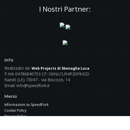
I Nostri Partner:
Info
Realizzato da:
Web Projects di Sbenaglia Luca
P.IVA 04786840753 CF: SBNLCU94P20F842D
Nardò (LE) 73047 - via Biscozzi, 14
Email:
info@speedfork.it
Menù
Informazioni su SpeedFork
Cookie Policy
Privacy Policy
Termini e Condizioni Generali Utente